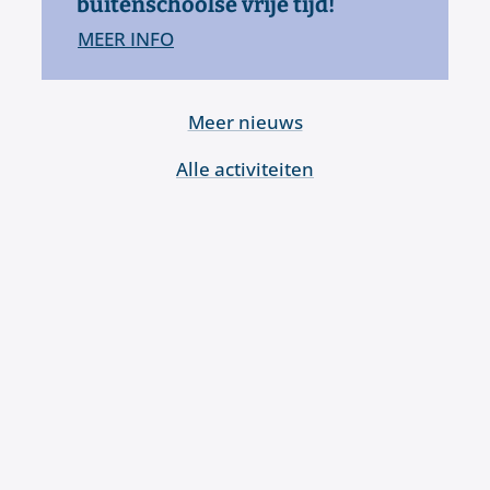
buitenschoolse vrije tijd!
MEER INFO
Toekan, het nieuwe zoekplatform voor alle buitenschoo
Meer nieuws
Alle activiteiten