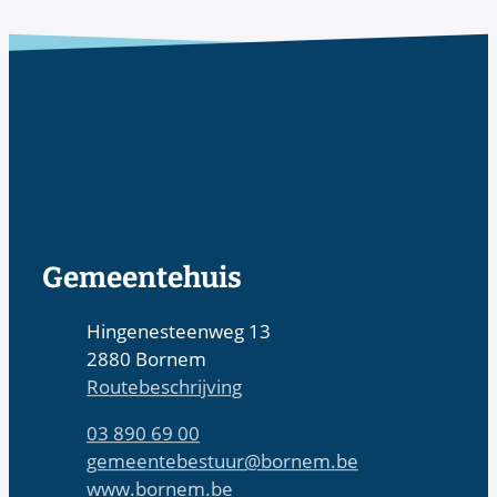
Contact & openingsuren
Gemeentehuis
Adres
Hingenesteenweg 13
,
2880
Bornem
Routebeschrijving
Tel.
03 890 69 00
E-mail
gemeentebestuur
@
bornem.be
Website
www.bornem.be