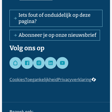
Iets fout of onduidelijk op deze
pagina?
Abonneer je op onze nieuwsbrief
Volg ons op
Hoplr
Facebook
Instagram
LinkedIn
YouTube
LCP nv 
Cookies
Toegankelijkheid
Privacyverklaring
Bezoek ook: