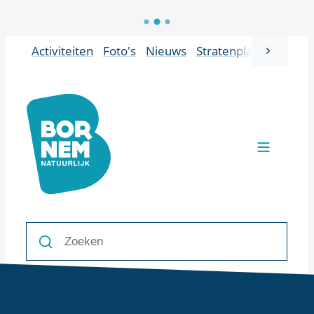
Naar inhoud
Activiteiten
Foto's
Nieuws
Stratenplan
Vacatur
scroll 
Bornem
Men
Zoeken
Zoeken