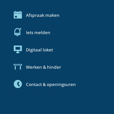
In de kijker
Startpagina
Afspraak maken
Iets melden
Digitaal loket
Werken & hinder
Contact & openingsuren