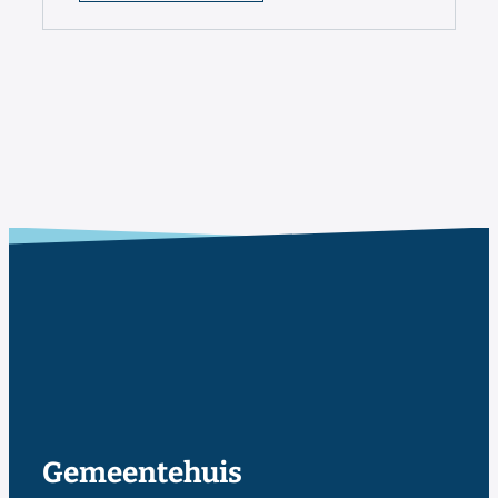
Contact & openingsuren
Gemeentehuis