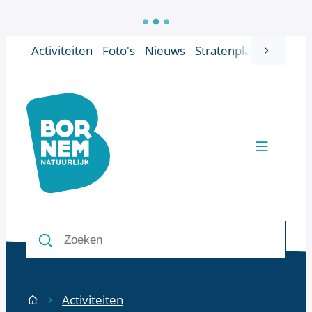
Naar inhoud
Activiteiten
Foto's
Nieuws
Stratenplan
Vacatur
scroll 
Bornem
Men
Zoeken
Zoeken
Activiteiten
Startpagina