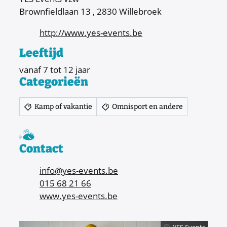
Brownfieldlaan 13
,
2830
Willebroek
Website
http://www.yes-events.be
Leeftijd
vanaf
7
tot
12
jaar
Categorieën
Kamp of vakantie
Omnisport en andere
Samen met kinderen eropuit!
Contact
E-mail
info
@
yes-events.be
Tel.
015 68 21 66‬
Website
www.yes-events.be
YES Events