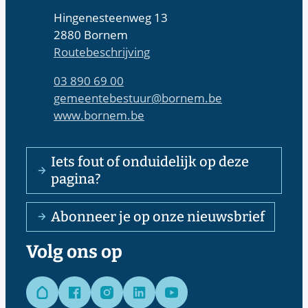
Adres
Hingenesteenweg 13
,
2880
Bornem
Routebeschrijving
Tel.
03 890 69 00
E-mail
gemeentebestuur
@
bornem.be
Website
www.bornem.be
Iets fout of onduidelijk op deze
pagina?
Abonneer je op onze nieuwsbrief
Volg ons op
Hoplr
Facebook
Instagram
LinkedIn
YouTube