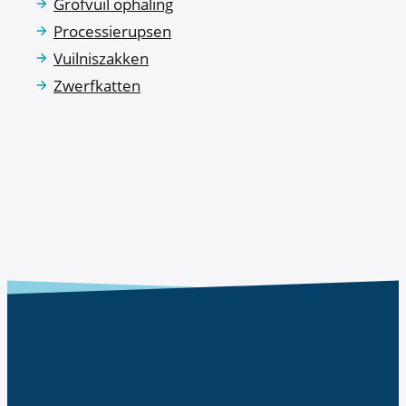
Grofvuil ophaling
Processierupsen
Vuilniszakken
Zwerfkatten