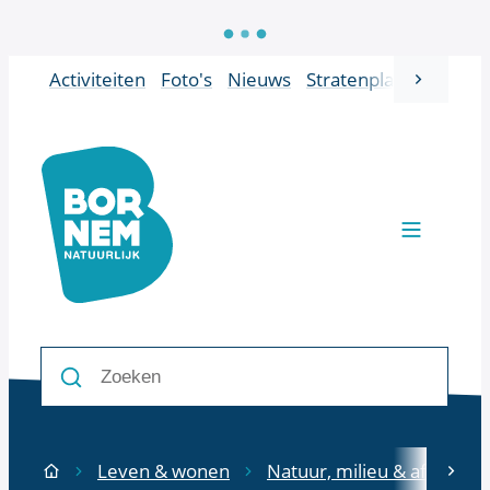
Naar inhoud
Activiteiten
Foto's
Nieuws
Stratenplan
Vacatur
scroll 
Bornem
Men
Zoeken
Zoeken
Leven & wonen
Natuur, milieu & afval
scr
Startpagina