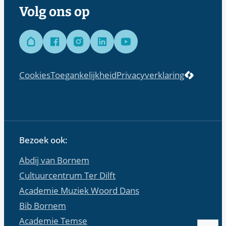
Volg ons op
Hoplr
Facebook
Instagram
LinkedIn
YouTube
LCP nv 
Cookies
Toegankelijkheid
Privacyverklaring
Bezoek ook:
Abdij van Bornem
Cultuurcentrum Ter Dilft
Academie Muziek Woord Dans
Bib Bornem
Academie Temse