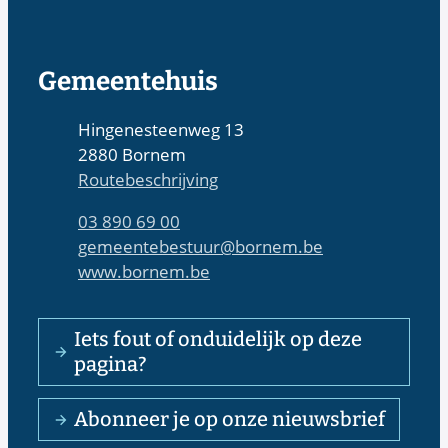
Contact & openingsuren
Gemeentehuis
Adres
Hingenesteenweg 13
,
2880
Bornem
Routebeschrijving
Tel.
03 890 69 00
E-mail
gemeentebestuur
@
bornem.be
Website
www.bornem.be
Iets fout of onduidelijk op deze
pagina?
Abonneer je op onze nieuwsbrief