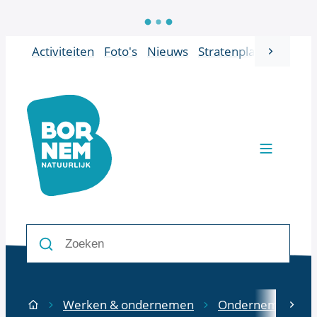
Naar inhoud
Activiteiten
Foto's
Nieuws
Stratenplan
Vacatur
scroll 
Bornem
Men
Zoeken
Zoeken
Werken & ondernemen
Ondernemen
scr
Startpagina