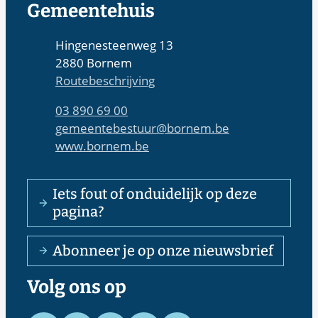
Contact & openingsuren
Gemeentehuis
Adres
Hingenesteenweg 13
,
2880
Bornem
Routebeschrijving
Tel.
03 890 69 00
E-mail
gemeentebestuur
@
bornem.be
Website
www.bornem.be
Iets fout of onduidelijk op deze
pagina?
Abonneer je op onze nieuwsbrief
Volg ons op