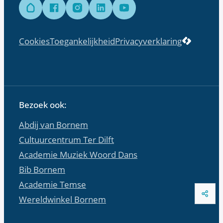
Hoplr
Facebook
Instagram
LinkedIn
YouTube
LCP nv 
Cookies
Toegankelijkheid
Privacyverklaring
Bezoek ook:
Abdij van Bornem
Cultuurcentrum Ter Dilft
Academie Muziek Woord Dans
Bib Bornem
Academie Temse
Dee
Wereldwinkel Bornem