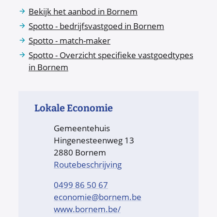
Bekijk het aanbod in Bornem
Spotto - bedrijfsvastgoed in Bornem
Spotto - match-maker
Spotto - Overzicht specifieke vastgoedtypes
in Bornem
Contact
Lokale Economie
Adres
Gemeentehuis
Hingenesteenweg 13
,
2880
Bornem
Routebeschrijving
Gsm
0499 86 50 67
E-mail
economie
@
bornem.be
Website
www.bornem.be/