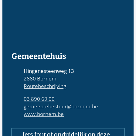
Contact & openingsuren
Gemeentehuis
Adres
Hingenesteenweg 13
,
2880
Bornem
Routebeschrijving
Tel.
03 890 69 00
E-mail
gemeentebestuur
@
bornem.be
Website
www.bornem.be
Iets fout of onduidelijk op deze