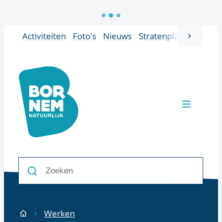
Naar inhoud
Activiteiten
Foto's
Nieuws
Stratenplan
Vacatur
scroll 
Bornem
Men
Zoeken
Zoeken
Werken
Startpagina