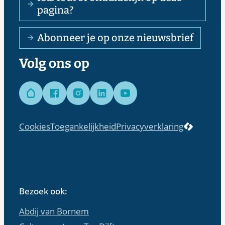
pagina?
Abonneer je op onze nieuwsbrief
Volg ons op
Hoplr
Facebook
Instagram
LinkedIn
YouTube
LCP nv 
Cookies
Toegankelijkheid
Privacyverklaring
Bezoek ook:
Abdij van Bornem